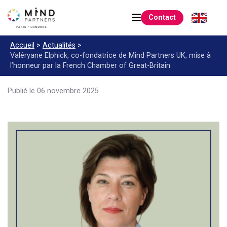
Contact
Accueil
>
Actualités
>
Valéryane Elphick, co-fondatrice de Mind Partners UK,
mise à
l’honneur par la French Chamber of Great-Britain
Publié le 06 novembre 2025