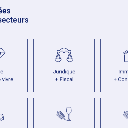
ées
secteurs
xe
Juridique
Imm
 vivre
+ Fiscal
+ Con