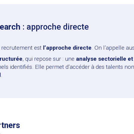
search
: approche directe
recrutement est
l’approche directe
. On l’appelle au
tructurée
, qui repose sur : une
analyse sectorielle e
ls identifiés. Elle permet d’accéder à des talents non
l
.
rtners