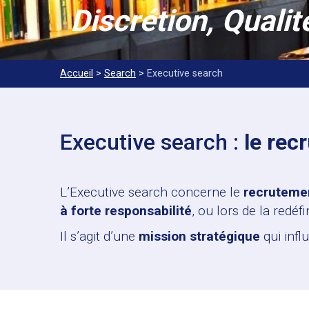
Discrétion, Quali
Accueil
>
Search
>
Executive search
Executive search :
le rec
L’Executive search concerne le
recrutemen
à forte responsabilité
, ou lors de la redé
Il s’agit d’une
mission stratégique
qui infl