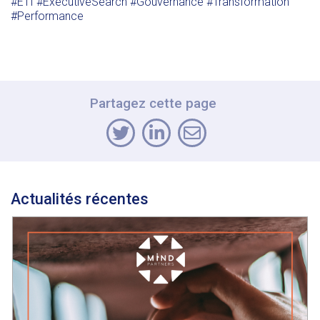
#ETI
#ExecutiveSearch
#Gouvernance
#Transformation
#Performance
Partagez cette page
Actualités récentes