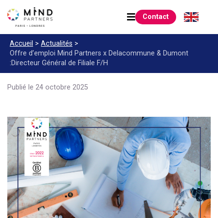
Contact
Accueil
>
Actualités
>
Offre d’emploi Mind Partners x Delacommune & Dumont
:
Directeur Général de Filiale F/H
Publié le 24 octobre 2025