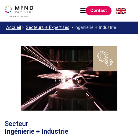
Contact
Accueil
>
Secteurs +
Expertises
>
Ingénierie
+ Industrie
Secteur
Ingénierie
+
Industrie