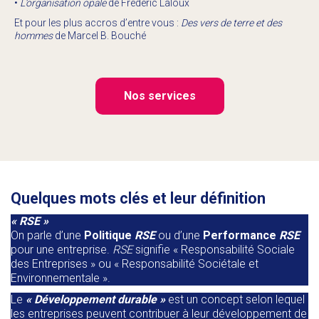
•
L’organisation opale
de Frédéric Laloux
Et pour les plus accros d’entre vous :
Des vers de terre et des
hommes
de Marcel B. Bouché
Nos services
Quelques mots clés et leur définition
« RSE »
On parle d’une
Politique
RSE
ou d’une
Performance
RSE
pour une entreprise.
RSE
signifie « Responsabilité Sociale
des Entreprises » ou « Responsabilité Sociétale et
Environnementale ».
Le
« Développement durable »
est un concept selon lequel
les entreprises peuvent contribuer à leur développement de