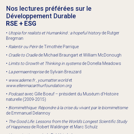
Nos lectures préférées sur le
Développement Durable
RSE + ESG
•
Utopia for realists et Humankind
: a hopeful history
de Rutger
Bregman
•
Ralentir ou Périr
de Timothée Parrique
•
Cradle to Cradle
de Michael Braungart et William McDonough
•
Limits to Growth et Thinking in systems
de Donella Meadows
•
La permaentreprise
de
Sylvain Breuzard
•
www.ademe.fr
,
youmatter.world
et
www.ellenmacarthurfoundation.org
•
Podcast
avec Gille Boeuf – président du
Muséum d’Histoire
naturelle
(2009-2015)
•
Biomiméthique: Répondre à la crise du vivant par le biomimétisme
de Emmanuel Delannoy
•
The Good Life: Lessons from the World’s Longest Scientific Study
of Happiness
de Robert Waldinger et Marc Schulz